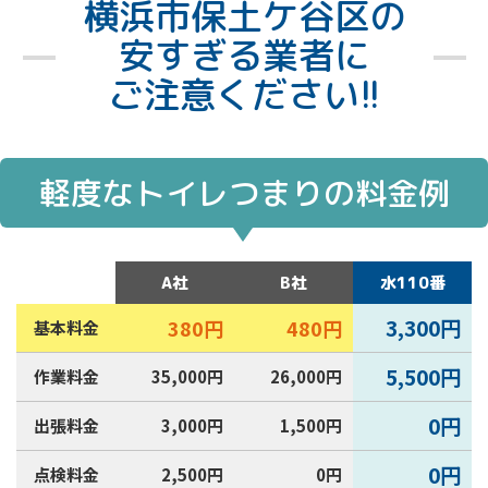
市保土ケ谷区には、24時間いつでも駆けつけ
横浜市保土ケ谷区の
られる水道局指定工事店などもございます。
安すぎる業者に
違和感・異変・不具合は小さなうちに直すこ
ご注意ください!!
とが、修理費用を安く抑えることにも繋がり
ます。
2025年2月
軽度なトイレつまりの料金例
A社
B社
水110番
3,300円
380円
480円
基本料金
5,500円
作業料金
35,000円
26,000円
0円
出張料金
3,000円
1,500円
0円
点検料金
2,500円
0円