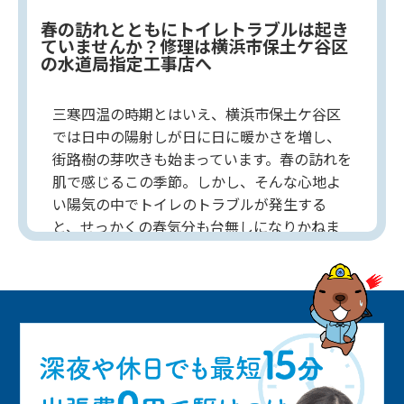
春の訪れとともにトイレトラブルは起き
ていませんか？修理は横浜市保土ケ谷区
の水道局指定工事店へ
三寒四温の時期とはいえ、横浜市保土ケ谷区
では日中の陽射しが日に日に暖かさを増し、
街路樹の芽吹きも始まっています。春の訪れを
肌で感じるこの季節。しかし、そんな心地よ
い陽気の中でトイレのトラブルが発生する
と、せっかくの春気分も台無しになりかねま
せん。水の流れが悪い、異音や異臭がする、
水漏れが発生している…こうした症状はあり
ませんか？もし気になるサインが見られた
ら、早めの対処が肝心です。放置すれば状況
が悪化し、大規模な修理が必要になること
も。トイレの異変に気づいたら、水道局指定
工事店に相談して早めに修理を依頼すること