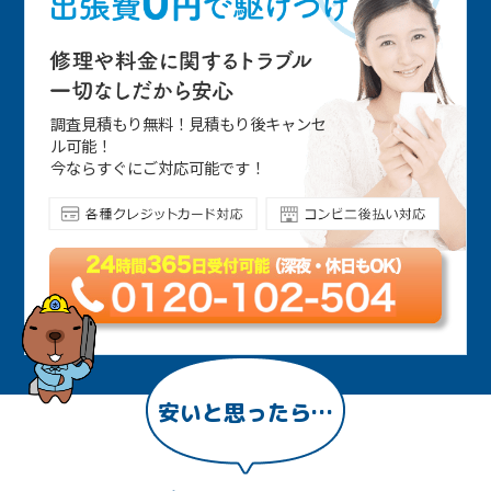
が大切です。
2025年3月
横浜市保土ケ谷区エリアも、2月に入り冬の兆
しを感じるようになりました。衣替えや掃除
調査見積もり無料！見積もり後キャンセ
などで忙しくしているかと思いますが、ご家
ル可能！
庭や会社のトイレで何かしらの不具合を抱え
今ならすぐにご対応可能です！
ていたりしませんか？実は、寒い季節になる
とトイレのつまりが起こりやすくなるので
す。異音や異臭、水漏れなどが生じた際に
は、早めの対処が大切です。冬になると、つ
まりがより悪化する恐れがあるからです。な
ぜ冬につまりが生じやすいのかというと、気
温の低下に伴い水が冷たくなり、紙や排泄物
が硬くなったり、水に溶けにくくなるため、
排水管内でつまりを引き起こしやすくなるの
安いと思ったら…
です。ですから、現時点でトイレの様子がお
かしいなら早めの修理がおすすめです。横浜