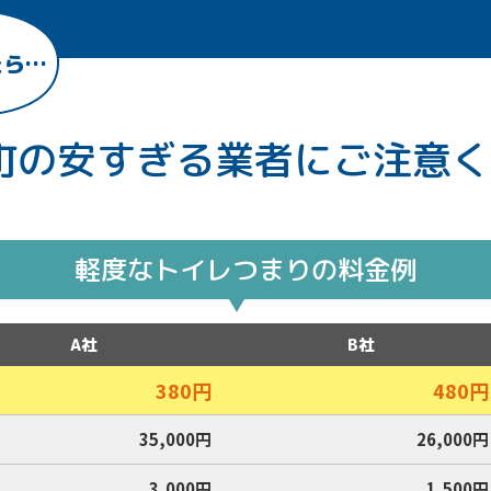
たら…
町の
安すぎる業者に
ご注意く
軽度なトイレつまりの料金例
A社
B社
380円
480円
35,000円
26,000円
3,000円
1,500円