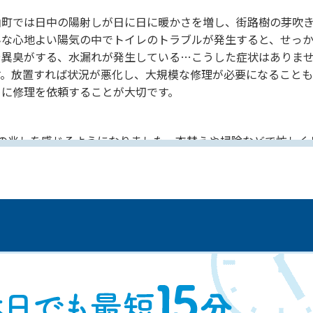
山町では日中の陽射しが日に日に暖かさを増し、街路樹の芽吹き
んな心地よい陽気の中でトイレのトラブルが発生すると、せっ
や異臭がする、水漏れが発生している…こうした症状はありま
す。放置すれば状況が悪化し、大規模な修理が必要になること
めに修理を依頼することが大切です。
冬の兆しを感じるようになりました。衣替えや掃除などで忙しく
具合を抱えていたりしませんか？実は、寒い季節になるとトイ
が生じた際には、早めの対処が大切です。冬になると、つまりが
いのかというと、気温の低下に伴い水が冷たくなり、紙や排泄物
引き起こしやすくなるのです。ですから、現時点でトイレの様
時間いつでも駆けつけられる水道局指定工事店などもございま
を安く抑えることにも繋がります。