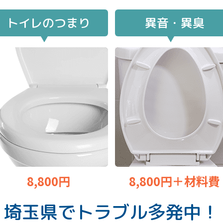
トイレのつまり
異音・異臭
8,800円
8,800円＋材料費
埼玉県で
トラブル多発中！