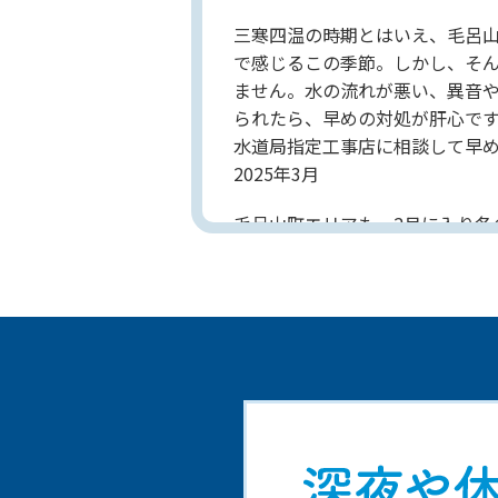
三寒四温の時期とはいえ、毛呂
で感じるこの季節。しかし、そ
ません。水の流れが悪い、異音
られたら、早めの対処が肝心で
水道局指定工事店に相談して早
2025年3月
毛呂山町エリアも、2月に入り
や会社のトイレで何かしらの不
です。異音や異臭、水漏れなど
す。なぜ冬につまりが生じやす
なるため、排水管内でつまりを
すすめです。毛呂山町には、24
なうちに直すことが、修理費用
2025年2月