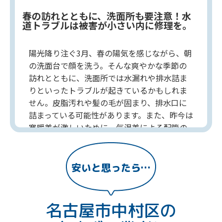
春の訪れとともに、洗面所も要注意！水
道トラブルは被害が小さい内に修理を。
陽光降り注ぐ3月、春の陽気を感じながら、朝
の洗面台で顔を洗う。そんな爽やかな季節の
訪れとともに、洗面所では水漏れや排水詰ま
りといったトラブルが起きているかもしれま
せん。皮脂汚れや髪の毛が固まり、排水口に
詰まっている可能性があります。また、昨今は
寒暖差が激しいために、気温差による配管の
劣化や蛇口のパッキン老朽化し、水トラブル
を引き起こす原因となります。もし水漏れや
排水詰まりなどの異常を発見した場合は、名
安いと思ったら…
古屋市中村区の水道局指定工事店へご相談し
ましょう。24時間365日体制で、いつでも洗面
所トラブルに駆けつける水道局指定工事店な
名古屋市中村区の
どもございます。春の訪れとともに、洗面所