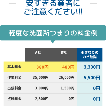
安すぎる業者に
も清潔に保って快適な空間を維持しましょ
う！
ご注意ください!!
2025年3月
新年が始まり、あっという間に1ヶ月が過ぎま
した。2月に入り、寒さが厳しい日もあれば、
軽度な洗面所つまりの料金例
暖冬を感じる日もありますね。そんな中、お
家の洗面所で水道トラブルは起きていません
か？蛇口の水漏れ、排水口のつまり、異臭、
A社
B社
水まわりの
水が止まらないなど、洗面所でも突然トラブ
カピ助隊
ルが発生することがあります。深夜や休日を
問わず起こる可能性があるため、万が一トラ
3,300円
380円
480円
基本料金
ブルが発生した場合は、名古屋市中村区の水
5,500円
作業料金
35,000円
26,000円
道局指定工事店へ相談するのがおすすめで
す。無料相談を受け付け、迅速な原因調査・
0円
出張料金
3,000円
1,500円
見積もり・修理に対応している業者もあるた
め、被害が大きくなる前に早めの対処を心が
0円
点検料金
2,500円
0円
けましょう。