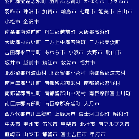
羽咋郡宝達志水町
羽咋郡志賀町
かほく市
野々市市
羽咋市
珠洲市
加賀市
輪島市
七尾市
能美市
白山市
小松市
金沢市
南条郡南越前町
丹生郡越前町
大飯郡高浜町
大飯郡おおい町
三方上中郡若狭町
三方郡美浜町
吉田郡永平寺町
あわら市
小浜市
大野市
勝山市
坂井市
越前市
鯖江市
敦賀市
福井市
北都留郡丹波山村
北都留郡小菅村
南都留郡道志村
南巨摩郡早川町
南都留郡鳴沢村
南都留郡忍野村
南都留郡西桂町
南都留郡山中湖村
南巨摩郡富士川町
南巨摩郡南部町
南巨摩郡身延町
大月市
西八代郡市川三郷町
上野原市
富士河口湖町
昭和町
中央市
甲州市
笛吹市
甲斐市
北杜市
南アルプス市
韮崎市
山梨市
都留市
富士吉田市
甲府市