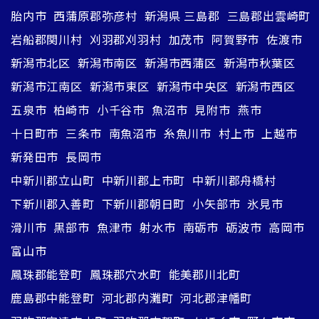
胎内市
西蒲原郡弥彦村
新潟県 三島郡
三島郡出雲崎町
岩船郡関川村
刈羽郡刈羽村
加茂市
阿賀野市
佐渡市
新潟市北区
新潟市南区
新潟市西蒲区
新潟市秋葉区
新潟市江南区
新潟市東区
新潟市中央区
新潟市西区
五泉市
柏崎市
小千谷市
魚沼市
見附市
燕市
十日町市
三条市
南魚沼市
糸魚川市
村上市
上越市
新発田市
長岡市
中新川郡立山町
中新川郡上市町
中新川郡舟橋村
下新川郡入善町
下新川郡朝日町
小矢部市
氷見市
滑川市
黒部市
魚津市
射水市
南砺市
砺波市
高岡市
富山市
鳳珠郡能登町
鳳珠郡穴水町
能美郡川北町
鹿島郡中能登町
河北郡内灘町
河北郡津幡町