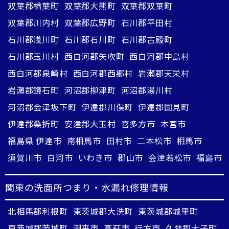
双葉郡楢葉町
双葉郡大熊町
双葉郡双葉町
双葉郡川内村
双葉郡広野町
石川郡平田村
石川郡浅川町
石川郡石川町
石川郡古殿町
石川郡玉川村
西白河郡矢吹町
西白河郡中島村
西白河郡泉崎村
西白河郡西郷村
岩瀬郡天栄村
岩瀬郡鏡石町
河沼郡柳津町
河沼郡湯川村
河沼郡会津坂下町
伊達郡川俣町
伊達郡国見町
伊達郡桑折町
安達郡大玉村
喜多方市
本宮市
福島県 伊達市
南相馬市
田村市
二本松市
相馬市
須賀川市
白河市
いわき市
郡山市
会津若松市
福島市
関東の洗面所つまり・水漏れ修理情報
北相馬郡利根町
東茨城郡大洗町
東茨城郡城里町
東茨城郡茨城町
潮来市
高萩市
行方市
久慈郡大子町