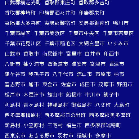
山武郡横芝光町
香取郡東庄町
香取郡多古町
香取郡神崎町
印旛郡酒々井町
印旛郡栄町
夷隅郡大多喜町
夷隅郡御宿町
安房郡鋸南町
鴨川市
千葉市緑区
千葉市美浜区
千葉市中央区
千葉市若葉区
千葉市花見川区
千葉市稲毛区
大網白里市
いすみ市
山武市
香取市
南房総市
富里市
白井市
印西市
八街市
袖ケ浦市
四街道市
浦安市
富津市
君津市
鎌ケ谷市
我孫子市
八千代市
流山市
市原市
柏市
習志野市
旭市
東金市
佐倉市
成田市
茂原市
野田市
松戸市
木更津市
館山市
船橋市
市川市
銚子市
利島村
青ヶ島村
神津島村
御蔵島村
八丈町
大島町
西多摩郡檜原村
西多摩郡日の出町
西多摩郡奥多摩町
新島村
小笠原村
三宅村
福生市
西多摩郡瑞穂町
西東京市
あきる野市
羽村市
稲城市
多摩市