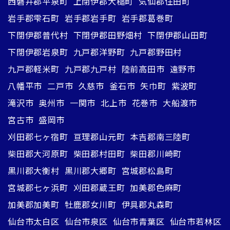
西磐井郡平泉町
上閉伊郡大槌町
気仙郡住田町
岩手郡雫石町
岩手郡岩手町
岩手郡葛巻町
下閉伊郡普代村
下閉伊郡田野畑村
下閉伊郡山田町
下閉伊郡岩泉町
九戸郡洋野町
九戸郡野田村
九戸郡軽米町
九戸郡九戸村
陸前高田市
遠野市
八幡平市
二戸市
久慈市
釜石市
矢巾町
紫波町
滝沢市
奥州市
一関市
北上市
花巻市
大船渡市
宮古市
盛岡市
刈田郡七ヶ宿町
亘理郡山元町
本吉郡南三陸町
柴田郡大河原町
柴田郡村田町
柴田郡川崎町
黒川郡大衡村
黒川郡大郷町
宮城郡松島町
宮城郡七ヶ浜町
刈田郡蔵王町
加美郡色麻町
加美郡加美町
牡鹿郡女川町
伊具郡丸森町
仙台市太白区
仙台市泉区
仙台市青葉区
仙台市若林区