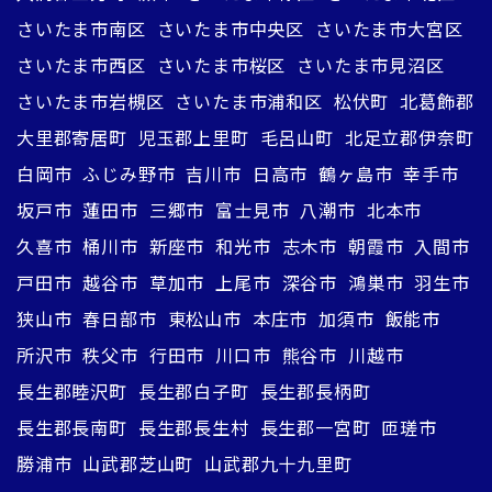
さいたま市南区
さいたま市中央区
さいたま市大宮区
さいたま市西区
さいたま市桜区
さいたま市見沼区
さいたま市岩槻区
さいたま市浦和区
松伏町
北葛飾郡
大里郡寄居町
児玉郡上里町
毛呂山町
北足立郡伊奈町
白岡市
ふじみ野市
吉川市
日高市
鶴ヶ島市
幸手市
坂戸市
蓮田市
三郷市
富士見市
八潮市
北本市
久喜市
桶川市
新座市
和光市
志木市
朝霞市
入間市
戸田市
越谷市
草加市
上尾市
深谷市
鴻巣市
羽生市
狭山市
春日部市
東松山市
本庄市
加須市
飯能市
所沢市
秩父市
行田市
川口市
熊谷市
川越市
長生郡睦沢町
長生郡白子町
長生郡長柄町
長生郡長南町
長生郡長生村
長生郡一宮町
匝瑳市
勝浦市
山武郡芝山町
山武郡九十九里町