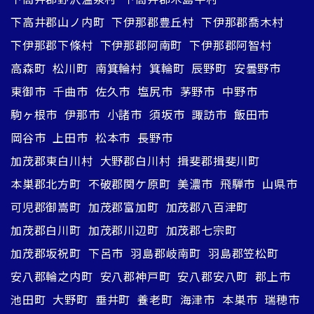
下高井郡山ノ内町
下伊那郡豊丘村
下伊那郡喬木村
下伊那郡下條村
下伊那郡阿南町
下伊那郡阿智村
高森町
松川町
南箕輪村
箕輪町
辰野町
安曇野市
東御市
千曲市
佐久市
塩尻市
茅野市
中野市
駒ヶ根市
伊那市
小諸市
須坂市
諏訪市
飯田市
岡谷市
上田市
松本市
長野市
加茂郡東白川村
大野郡白川村
揖斐郡揖斐川町
本巣郡北方町
不破郡関ケ原町
美濃市
飛騨市
山県市
可児郡御嵩町
加茂郡富加町
加茂郡八百津町
加茂郡白川町
加茂郡川辺町
加茂郡七宗町
加茂郡坂祝町
下呂市
羽島郡岐南町
羽島郡笠松町
安八郡輪之内町
安八郡神戸町
安八郡安八町
郡上市
池田町
大野町
垂井町
養老町
海津市
本巣市
瑞穂市