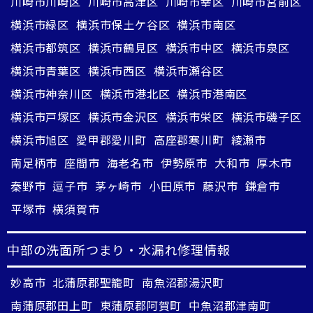
川崎市川崎区
川崎市高津区
川崎市幸区
川崎市宮前区
横浜市緑区
横浜市保土ケ谷区
横浜市南区
横浜市都筑区
横浜市鶴見区
横浜市中区
横浜市泉区
横浜市青葉区
横浜市西区
横浜市瀬谷区
横浜市神奈川区
横浜市港北区
横浜市港南区
横浜市戸塚区
横浜市金沢区
横浜市栄区
横浜市磯子区
横浜市旭区
愛甲郡愛川町
高座郡寒川町
綾瀬市
南足柄市
座間市
海老名市
伊勢原市
大和市
厚木市
秦野市
逗子市
茅ヶ崎市
小田原市
藤沢市
鎌倉市
平塚市
横須賀市
中部の洗面所つまり・水漏れ修理情報
妙高市
北蒲原郡聖籠町
南魚沼郡湯沢町
南蒲原郡田上町
東蒲原郡阿賀町
中魚沼郡津南町