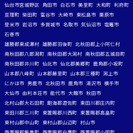
仙台市宮城野区
角田市
白石市
美里町
大和町
利府町
亘理町
柴田町
富谷市
大崎市
東松島市
栗原市
登米市
岩沼市
多賀城市
名取市
気仙沼市
塩竈市
石巻市
雄勝郡東成瀬村
雄勝郡羽後町
北秋田郡上小阿仁村
南秋田郡八郎潟町
南秋田郡大潟村
南秋田郡五城目町
南秋田郡井川町
仙北市
仙北郡美郷町
鹿角郡小坂町
山本郡八峰町
山本郡藤里町
山本郡三種町
潟上市
にかほ市
男鹿市
北秋田市
鹿角市
湯沢市
横手市
大仙市
由利本荘市
能代市
大館市
秋田市
北村山郡大石田町
飽海郡遊佐町
東田川郡庄内町
東田川郡三川町
東置賜郡川西町
東置賜郡高畠町
東村山郡中山町
東村山郡山辺町
村山市
西置賜郡飯豊町
西置賜郡白鷹町
西置賜郡小国町