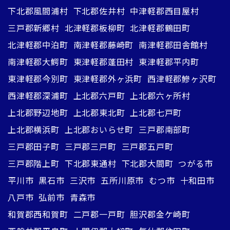
下北郡風間浦村
下北郡佐井村
中津軽郡西目屋村
三戸郡新郷村
北津軽郡板柳町
北津軽郡鶴田町
北津軽郡中泊町
南津軽郡藤崎町
南津軽郡田舎館村
南津軽郡大鰐町
東津軽郡蓬田村
東津軽郡平内町
東津軽郡今別町
東津軽郡外ヶ浜町
西津軽郡鰺ヶ沢町
西津軽郡深浦町
上北郡六戸町
上北郡六ヶ所村
上北郡野辺地町
上北郡東北町
上北郡七戸町
上北郡横浜町
上北郡おいらせ町
三戸郡南部町
三戸郡田子町
三戸郡三戸町
三戸郡五戸町
三戸郡階上町
下北郡東通村
下北郡大間町
つがる市
平川市
黒石市
三沢市
五所川原市
むつ市
十和田市
八戸市
弘前市
青森市
和賀郡西和賀町
二戸郡一戸町
胆沢郡金ケ崎町