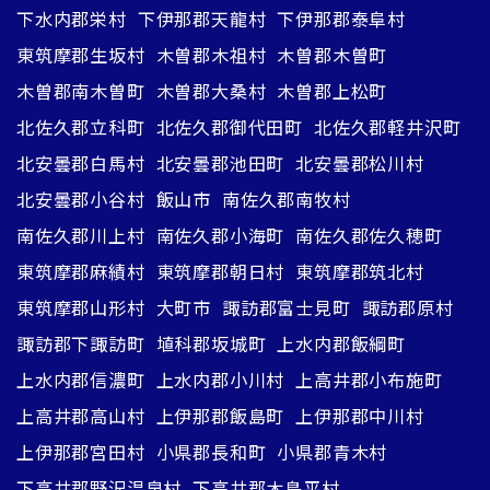
下水内郡栄村
下伊那郡天龍村
下伊那郡泰阜村
東筑摩郡生坂村
木曽郡木祖村
木曽郡木曽町
木曽郡南木曽町
木曽郡大桑村
木曽郡上松町
北佐久郡立科町
北佐久郡御代田町
北佐久郡軽井沢町
北安曇郡白馬村
北安曇郡池田町
北安曇郡松川村
北安曇郡小谷村
飯山市
南佐久郡南牧村
南佐久郡川上村
南佐久郡小海町
南佐久郡佐久穂町
東筑摩郡麻績村
東筑摩郡朝日村
東筑摩郡筑北村
東筑摩郡山形村
大町市
諏訪郡富士見町
諏訪郡原村
諏訪郡下諏訪町
埴科郡坂城町
上水内郡飯綱町
上水内郡信濃町
上水内郡小川村
上高井郡小布施町
上高井郡高山村
上伊那郡飯島町
上伊那郡中川村
上伊那郡宮田村
小県郡長和町
小県郡青木村
下高井郡野沢温泉村
下高井郡木島平村