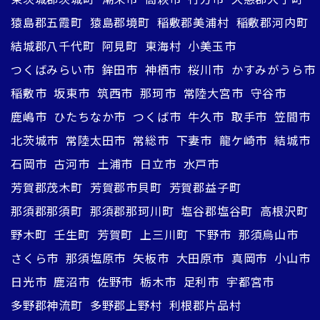
猿島郡五霞町
猿島郡境町
稲敷郡美浦村
稲敷郡河内町
結城郡八千代町
阿見町
東海村
小美玉市
つくばみらい市
鉾田市
神栖市
桜川市
かすみがうら市
稲敷市
坂東市
筑西市
那珂市
常陸大宮市
守谷市
鹿嶋市
ひたちなか市
つくば市
牛久市
取手市
笠間市
北茨城市
常陸太田市
常総市
下妻市
龍ケ崎市
結城市
石岡市
古河市
土浦市
日立市
水戸市
芳賀郡茂木町
芳賀郡市貝町
芳賀郡益子町
那須郡那須町
那須郡那珂川町
塩谷郡塩谷町
高根沢町
野木町
壬生町
芳賀町
上三川町
下野市
那須烏山市
さくら市
那須塩原市
矢板市
大田原市
真岡市
小山市
日光市
鹿沼市
佐野市
栃木市
足利市
宇都宮市
多野郡神流町
多野郡上野村
利根郡片品村