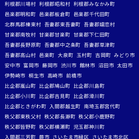
利根郡川場村
利根郡昭和村
利根郡みなかみ町
邑楽郡明和町
邑楽郡板倉町
邑楽郡千代田町
北群馬郡榛東村
吾妻郡東吾妻町
吾妻郡嬬恋村
甘楽郡南牧村
甘楽郡甘楽町
甘楽郡下仁田町
吾妻郡長野原町
吾妻郡中之条町
吾妻郡草津町
吾妻郡高山村
邑楽町
大泉町
玉村町
吉岡町
みどり市
安中市
富岡市
藤岡市
渋川市
館林市
沼田市
太田市
伊勢崎市
桐生市
高崎市
前橋市
比企郡嵐山町
比企郡鳩山町
比企郡川島町
比企郡小川町
比企郡吉見町
比企郡滑川町
比企郡ときがわ町
入間郡越生町
南埼玉郡宮代町
秩父郡東秩父村
秩父郡長瀞町
秩父郡小鹿野町
秩父郡皆野町
秩父郡横瀬町
児玉郡神川町
入間郡三芳町
蕨市
さいたま市緑区
さいたま市北区