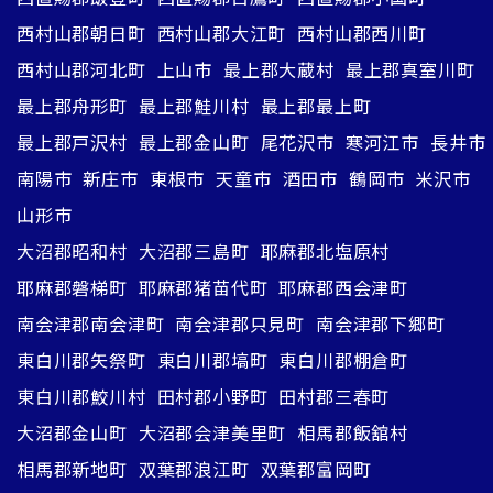
西村山郡朝日町
西村山郡大江町
西村山郡西川町
西村山郡河北町
上山市
最上郡大蔵村
最上郡真室川町
最上郡舟形町
最上郡鮭川村
最上郡最上町
最上郡戸沢村
最上郡金山町
尾花沢市
寒河江市
長井市
南陽市
新庄市
東根市
天童市
酒田市
鶴岡市
米沢市
山形市
大沼郡昭和村
大沼郡三島町
耶麻郡北塩原村
耶麻郡磐梯町
耶麻郡猪苗代町
耶麻郡西会津町
南会津郡南会津町
南会津郡只見町
南会津郡下郷町
東白川郡矢祭町
東白川郡塙町
東白川郡棚倉町
東白川郡鮫川村
田村郡小野町
田村郡三春町
大沼郡金山町
大沼郡会津美里町
相馬郡飯舘村
相馬郡新地町
双葉郡浪江町
双葉郡富岡町