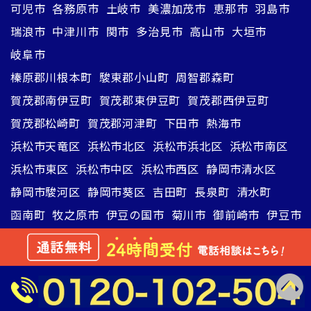
可児市
各務原市
土岐市
美濃加茂市
恵那市
羽島市
瑞浪市
中津川市
関市
多治見市
高山市
大垣市
岐阜市
榛原郡川根本町
駿東郡小山町
周智郡森町
賀茂郡南伊豆町
賀茂郡東伊豆町
賀茂郡西伊豆町
賀茂郡松崎町
賀茂郡河津町
下田市
熱海市
浜松市天竜区
浜松市北区
浜松市浜北区
浜松市南区
浜松市東区
浜松市中区
浜松市西区
静岡市清水区
静岡市駿河区
静岡市葵区
吉田町
長泉町
清水町
函南町
牧之原市
伊豆の国市
菊川市
御前崎市
伊豆市
湖西市
裾野市
袋井市
御殿場市
藤枝市
掛川市
焼津市
磐田市
富士市
島田市
伊東市
富士宮市
三島市
沼津市
北設楽郡豊根村
北設楽郡東栄町
北設楽郡設楽町