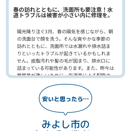
春の訪れとともに、洗面所も要注意！水
道トラブルは被害が小さい内に修理を。
陽光降り注ぐ3月、春の陽気を感じながら、朝
の洗面台で顔を洗う。そんな爽やかな季節の
訪れとともに、洗面所では水漏れや排水詰ま
りといったトラブルが起きているかもしれま
せん。皮脂汚れや髪の毛が固まり、排水口に
詰まっている可能性があります。また、昨今は
寒暖差が激しいために、気温差による配管の
劣化や蛇口のパッキン老朽化し、水トラブル
を引き起こす原因となります。もし水漏れや
排水詰まりなどの異常を発見した場合は、み
安いと思ったら…
よし市の水道局指定工事店へご相談しましょ
う。24時間365日体制で、いつでも洗面所トラ
ブルに駆けつける水道局指定工事店などもご
みよし市の
ざいます。春の訪れとともに、洗面所も清潔