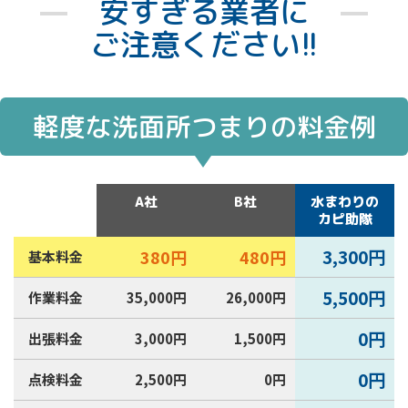
安すぎる業者に
に保って快適な空間を維持しましょう！
2025年3月
ご注意ください!!
新年が始まり、あっという間に1ヶ月が過ぎま
した。2月に入り、寒さが厳しい日もあれば、
暖冬を感じる日もありますね。そんな中、お
軽度な洗面所つまりの料金例
家の洗面所で水道トラブルは起きていません
か？蛇口の水漏れ、排水口のつまり、異臭、
水が止まらないなど、洗面所でも突然トラブ
A社
B社
水まわりの
ルが発生することがあります。深夜や休日を
カピ助隊
問わず起こる可能性があるため、万が一トラ
ブルが発生した場合は、みよし市の水道局指
3,300円
380円
480円
基本料金
定工事店へ相談するのがおすすめです。無料
5,500円
作業料金
35,000円
26,000円
相談を受け付け、迅速な原因調査・見積も
り・修理に対応している業者もあるため、被
0円
出張料金
3,000円
1,500円
害が大きくなる前に早めの対処を心がけまし
ょう。
0円
点検料金
2,500円
0円
2025年2月