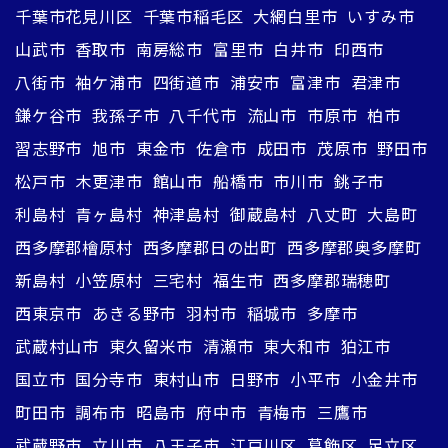
千葉市花見川区
千葉市稲毛区
大網白里市
いすみ市
山武市
香取市
南房総市
富里市
白井市
印西市
八街市
袖ケ浦市
四街道市
浦安市
富津市
君津市
鎌ケ谷市
我孫子市
八千代市
流山市
市原市
柏市
習志野市
旭市
東金市
佐倉市
成田市
茂原市
野田市
松戸市
木更津市
館山市
船橋市
市川市
銚子市
利島村
青ヶ島村
神津島村
御蔵島村
八丈町
大島町
西多摩郡檜原村
西多摩郡日の出町
西多摩郡奥多摩町
新島村
小笠原村
三宅村
福生市
西多摩郡瑞穂町
西東京市
あきる野市
羽村市
稲城市
多摩市
武蔵村山市
東久留米市
清瀬市
東大和市
狛江市
国立市
国分寺市
東村山市
日野市
小平市
小金井市
町田市
調布市
昭島市
府中市
青梅市
三鷹市
武蔵野市
立川市
八王子市
江戸川区
葛飾区
足立区