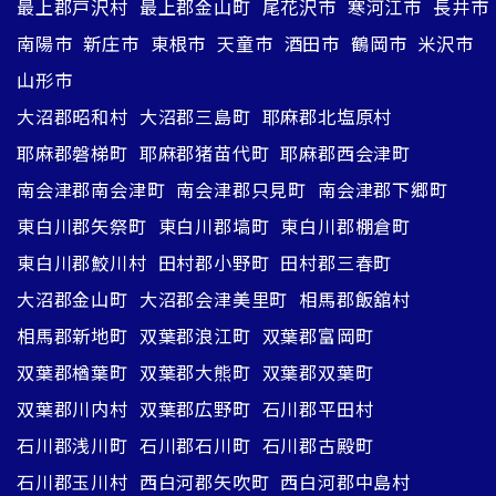
最上郡戸沢村
最上郡金山町
尾花沢市
寒河江市
長井市
南陽市
新庄市
東根市
天童市
酒田市
鶴岡市
米沢市
山形市
大沼郡昭和村
大沼郡三島町
耶麻郡北塩原村
耶麻郡磐梯町
耶麻郡猪苗代町
耶麻郡西会津町
南会津郡南会津町
南会津郡只見町
南会津郡下郷町
東白川郡矢祭町
東白川郡塙町
東白川郡棚倉町
東白川郡鮫川村
田村郡小野町
田村郡三春町
大沼郡金山町
大沼郡会津美里町
相馬郡飯舘村
相馬郡新地町
双葉郡浪江町
双葉郡富岡町
双葉郡楢葉町
双葉郡大熊町
双葉郡双葉町
双葉郡川内村
双葉郡広野町
石川郡平田村
石川郡浅川町
石川郡石川町
石川郡古殿町
石川郡玉川村
西白河郡矢吹町
西白河郡中島村