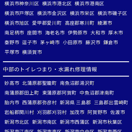
横浜市神奈川区
横浜市港北区
横浜市港南区
横浜市戸塚区
横浜市金沢区
横浜市栄区
横浜市磯子区
横浜市旭区
愛甲郡愛川町
高座郡寒川町
綾瀬市
南足柄市
座間市
海老名市
伊勢原市
大和市
厚木市
秦野市
逗子市
茅ヶ崎市
小田原市
藤沢市
鎌倉市
平塚市
横須賀市
中部のトイレつまり・水漏れ修理情報
妙高市
北蒲原郡聖籠町
南魚沼郡湯沢町
南蒲原郡田上町
東蒲原郡阿賀町
中魚沼郡津南町
胎内市
西蒲原郡弥彦村
新潟県 三島郡
三島郡出雲崎町
岩船郡関川村
刈羽郡刈羽村
加茂市
阿賀野市
佐渡市
新潟市北区
新潟市南区
新潟市西蒲区
新潟市秋葉区
新潟市江南区
新潟市東区
新潟市中央区
新潟市西区