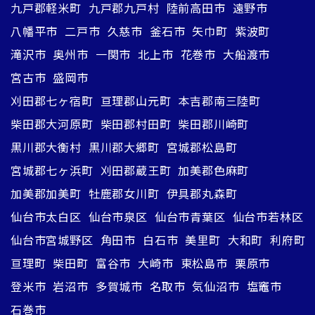
九戸郡軽米町
九戸郡九戸村
陸前高田市
遠野市
八幡平市
二戸市
久慈市
釜石市
矢巾町
紫波町
滝沢市
奥州市
一関市
北上市
花巻市
大船渡市
宮古市
盛岡市
刈田郡七ヶ宿町
亘理郡山元町
本吉郡南三陸町
柴田郡大河原町
柴田郡村田町
柴田郡川崎町
黒川郡大衡村
黒川郡大郷町
宮城郡松島町
宮城郡七ヶ浜町
刈田郡蔵王町
加美郡色麻町
加美郡加美町
牡鹿郡女川町
伊具郡丸森町
仙台市太白区
仙台市泉区
仙台市青葉区
仙台市若林区
仙台市宮城野区
角田市
白石市
美里町
大和町
利府町
亘理町
柴田町
富谷市
大崎市
東松島市
栗原市
登米市
岩沼市
多賀城市
名取市
気仙沼市
塩竈市
石巻市