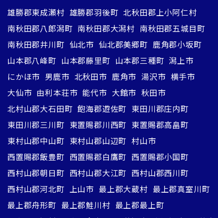
雄勝郡東成瀬村
雄勝郡羽後町
北秋田郡上小阿仁村
南秋田郡八郎潟町
南秋田郡大潟村
南秋田郡五城目町
南秋田郡井川町
仙北市
仙北郡美郷町
鹿角郡小坂町
山本郡八峰町
山本郡藤里町
山本郡三種町
潟上市
にかほ市
男鹿市
北秋田市
鹿角市
湯沢市
横手市
大仙市
由利本荘市
能代市
大館市
秋田市
北村山郡大石田町
飽海郡遊佐町
東田川郡庄内町
東田川郡三川町
東置賜郡川西町
東置賜郡高畠町
東村山郡中山町
東村山郡山辺町
村山市
西置賜郡飯豊町
西置賜郡白鷹町
西置賜郡小国町
西村山郡朝日町
西村山郡大江町
西村山郡西川町
西村山郡河北町
上山市
最上郡大蔵村
最上郡真室川町
最上郡舟形町
最上郡鮭川村
最上郡最上町