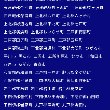
東津軽郡今別町
東津軽郡外ヶ浜町
西津軽郡鰺ヶ沢町
西津軽郡深浦町
上北郡六戸町
上北郡六ヶ所村
上北郡野辺地町
上北郡東北町
上北郡七戸町
上北郡横浜町
上北郡おいらせ町
三戸郡南部町
三戸郡田子町
三戸郡三戸町
三戸郡五戸町
三戸郡階上町
下北郡東通村
下北郡大間町
つがる市
平川市
黒石市
三沢市
五所川原市
むつ市
十和田市
八戸市
弘前市
青森市
和賀郡西和賀町
二戸郡一戸町
胆沢郡金ケ崎町
西磐井郡平泉町
上閉伊郡大槌町
気仙郡住田町
岩手郡雫石町
岩手郡岩手町
岩手郡葛巻町
下閉伊郡普代村
下閉伊郡田野畑村
下閉伊郡山田町
下閉伊郡岩泉町
九戸郡洋野町
九戸郡野田村