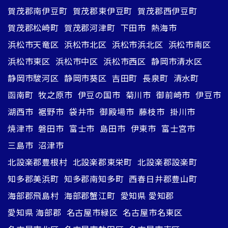
賀茂郡南伊豆町
賀茂郡東伊豆町
賀茂郡西伊豆町
賀茂郡松崎町
賀茂郡河津町
下田市
熱海市
浜松市天竜区
浜松市北区
浜松市浜北区
浜松市南区
浜松市東区
浜松市中区
浜松市西区
静岡市清水区
静岡市駿河区
静岡市葵区
吉田町
長泉町
清水町
函南町
牧之原市
伊豆の国市
菊川市
御前崎市
伊豆市
湖西市
裾野市
袋井市
御殿場市
藤枝市
掛川市
焼津市
磐田市
富士市
島田市
伊東市
富士宮市
三島市
沼津市
北設楽郡豊根村
北設楽郡東栄町
北設楽郡設楽町
知多郡美浜町
知多郡南知多町
西春日井郡豊山町
海部郡飛島村
海部郡蟹江町
愛知県 愛知郡
愛知県 海部郡
名古屋市緑区
名古屋市名東区