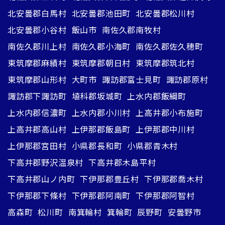
北安曇郡白馬村
北安曇郡池田町
北安曇郡松川村
北安曇郡小谷村
飯山市
南佐久郡南牧村
南佐久郡川上村
南佐久郡小海町
南佐久郡佐久穂町
東筑摩郡麻績村
東筑摩郡朝日村
東筑摩郡筑北村
東筑摩郡山形村
大町市
諏訪郡富士見町
諏訪郡原村
諏訪郡下諏訪町
埴科郡坂城町
上水内郡飯綱町
上水内郡信濃町
上水内郡小川村
上高井郡小布施町
上高井郡高山村
上伊那郡飯島町
上伊那郡中川村
上伊那郡宮田村
小県郡長和町
小県郡青木村
下高井郡野沢温泉村
下高井郡木島平村
下高井郡山ノ内町
下伊那郡豊丘村
下伊那郡喬木村
下伊那郡下條村
下伊那郡阿南町
下伊那郡阿智村
高森町
松川町
南箕輪村
箕輪町
辰野町
安曇野市