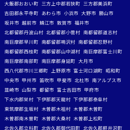
大飯郡おおい町
三方上中郡若狭町
三方郡美浜町
吉田郡永平寺町
あわら市
小浜市
大野市
勝山市
坂井市
越前市
鯖江市
敦賀市
福井市
北都留郡丹波山村
北都留郡小菅村
南都留郡道志村
南巨摩郡早川町
南都留郡鳴沢村
南都留郡忍野村
南都留郡西桂町
南都留郡山中湖村
南巨摩郡富士川町
南巨摩郡南部町
南巨摩郡身延町
大月市
西八代郡市川三郷町
上野原市
富士河口湖町
昭和町
中央市
甲州市
笛吹市
甲斐市
北杜市
南アルプス市
韮崎市
山梨市
都留市
富士吉田市
甲府市
下水内郡栄村
下伊那郡天龍村
下伊那郡泰阜村
東筑摩郡生坂村
木曽郡木祖村
木曽郡木曽町
木曽郡南木曽町
木曽郡大桑村
木曽郡上松町
北佐久郡立科町
北佐久郡御代田町
北佐久郡軽井沢町