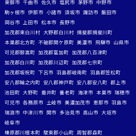
東御市
千曲市
佐久市
塩尻市
茅野市
中野市
駒ヶ根市
伊那市
小諸市
須坂市
諏訪市
飯田市
岡谷市
上田市
松本市
長野市
加茂郡東白川村
大野郡白川村
揖斐郡揖斐川町
本巣郡北方町
不破郡関ケ原町
美濃市
飛騨市
山県市
可児郡御嵩町
加茂郡富加町
加茂郡八百津町
加茂郡白川町
加茂郡川辺町
加茂郡七宗町
加茂郡坂祝町
下呂市
羽島郡岐南町
羽島郡笠松町
安八郡輪之内町
安八郡神戸町
安八郡安八町
郡上市
池田町
大野町
垂井町
養老町
海津市
本巣市
瑞穂市
可児市
各務原市
土岐市
美濃加茂市
恵那市
羽島市
瑞浪市
中津川市
関市
多治見市
高山市
大垣市
岐阜市
榛原郡川根本町
駿東郡小山町
周智郡森町