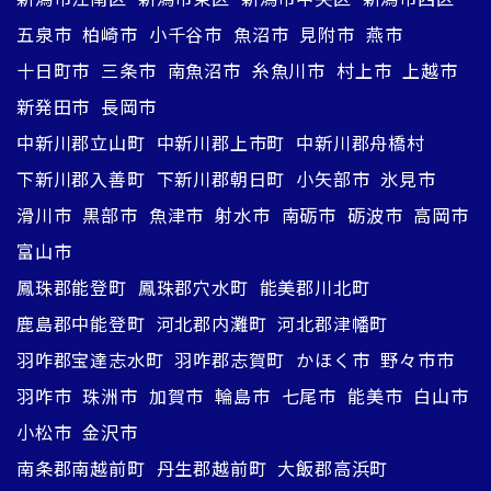
五泉市
柏崎市
小千谷市
魚沼市
見附市
燕市
十日町市
三条市
南魚沼市
糸魚川市
村上市
上越市
新発田市
長岡市
中新川郡立山町
中新川郡上市町
中新川郡舟橋村
下新川郡入善町
下新川郡朝日町
小矢部市
氷見市
滑川市
黒部市
魚津市
射水市
南砺市
砺波市
高岡市
富山市
鳳珠郡能登町
鳳珠郡穴水町
能美郡川北町
鹿島郡中能登町
河北郡内灘町
河北郡津幡町
羽咋郡宝達志水町
羽咋郡志賀町
かほく市
野々市市
羽咋市
珠洲市
加賀市
輪島市
七尾市
能美市
白山市
小松市
金沢市
南条郡南越前町
丹生郡越前町
大飯郡高浜町