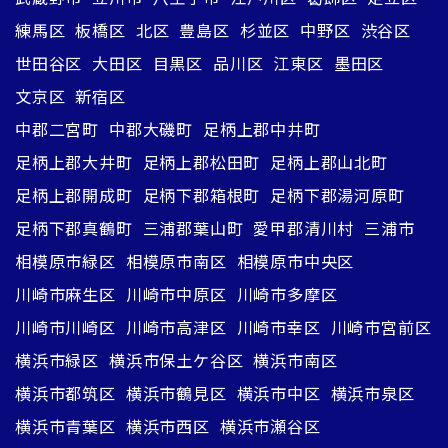
練馬区
板橋区
北区
豊島区
杉並区
中野区
渋谷区
世田谷区
大田区
目黒区
品川区
江東区
墨田区
文京区
新宿区
中郡二宮町
中郡大磯町
足柄上郡中井町
足柄上郡大井町
足柄上郡松田町
足柄上郡山北町
足柄上郡開成町
足柄下郡箱根町
足柄下郡湯河原町
足柄下郡真鶴町
三浦郡葉山町
愛甲郡清川村
三浦市
相模原市緑区
相模原市南区
相模原市中央区
川崎市麻生区
川崎市中原区
川崎市多摩区
川崎市川崎区
川崎市高津区
川崎市幸区
川崎市宮前区
横浜市緑区
横浜市保土ケ谷区
横浜市南区
横浜市都筑区
横浜市鶴見区
横浜市中区
横浜市泉区
横浜市青葉区
横浜市西区
横浜市瀬谷区