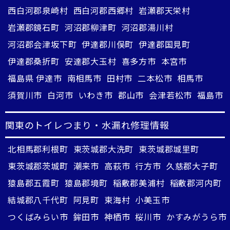
西白河郡泉崎村
西白河郡西郷村
岩瀬郡天栄村
岩瀬郡鏡石町
河沼郡柳津町
河沼郡湯川村
河沼郡会津坂下町
伊達郡川俣町
伊達郡国見町
伊達郡桑折町
安達郡大玉村
喜多方市
本宮市
福島県 伊達市
南相馬市
田村市
二本松市
相馬市
須賀川市
白河市
いわき市
郡山市
会津若松市
福島市
関東のトイレつまり・水漏れ修理情報
北相馬郡利根町
東茨城郡大洗町
東茨城郡城里町
東茨城郡茨城町
潮来市
高萩市
行方市
久慈郡大子町
猿島郡五霞町
猿島郡境町
稲敷郡美浦村
稲敷郡河内町
結城郡八千代町
阿見町
東海村
小美玉市
つくばみらい市
鉾田市
神栖市
桜川市
かすみがうら市