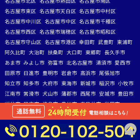
名古屋市北区
名古屋市熱田区
名古屋市南区
名古屋市東区
名古屋市天白区
名古屋市中村区
名古屋市中川区
名古屋市中区
名古屋市千種区
名古屋市西区
名古屋市瑞穂区
名古屋市昭和区
名古屋市守山区
名古屋市港区
幸田町
武豊町
東浦町
阿久比町
大治町
扶桑町
大口町
東郷町
長久手市
あま市
みよし市
弥富市
北名古屋市
清須市
愛西市
田原市
日進市
豊明市
岩倉市
高浜市
尾張旭市
知立市
知多市
大府市
東海市
新城市
稲沢市
小牧市
江南市
常滑市
犬山市
蒲郡市
西尾市
安城市
豊田市
刈谷市
碧南市
津島市
豊川市
春日井市
半田市
瀬戸市
一宮市
岡崎市
豊橋市
近畿のトイレつまり・水漏れ修理情報