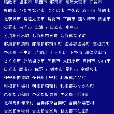
稲敷市
坂東市
筑西市
那珂市
常陸大宮市
守谷市
鹿嶋市
ひたちなか市
つくば市
牛久市
取手市
笠間市
北茨城市
常陸太田市
常総市
下妻市
龍ケ崎市
結城市
石岡市
古河市
土浦市
日立市
水戸市
芳賀郡茂木町
芳賀郡市貝町
芳賀郡益子町
那須郡那須町
那須郡那珂川町
塩谷郡塩谷町
高根沢町
野木町
壬生町
芳賀町
上三川町
下野市
那須烏山市
さくら市
那須塩原市
矢板市
大田原市
真岡市
小山市
日光市
鹿沼市
佐野市
栃木市
足利市
宇都宮市
多野郡神流町
多野郡上野村
利根郡片品村
利根郡川場村
利根郡昭和村
利根郡みなかみ町
邑楽郡明和町
邑楽郡板倉町
邑楽郡千代田町
北群馬郡榛東村
吾妻郡東吾妻町
吾妻郡嬬恋村
甘楽郡南牧村
甘楽郡甘楽町
甘楽郡下仁田町