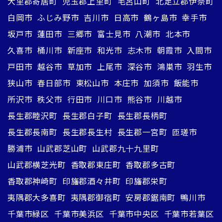
大里郡寄居町
児玉郡上里町
毛呂山町
北足立郡伊奈町
白岡市
ふじみ野市
吉川市
日高市
鶴ヶ島市
幸手市
坂戸市
蓮田市
三郷市
富士見市
八潮市
北本市
久喜市
桶川市
新座市
和光市
志木市
朝霞市
入間市
戸田市
越谷市
草加市
上尾市
深谷市
鴻巣市
羽生市
狭山市
春日部市
東松山市
本庄市
加須市
飯能市
所沢市
秩父市
行田市
川口市
熊谷市
川越市
長生郡睦沢町
長生郡白子町
長生郡長柄町
長生郡長南町
長生郡長生村
長生郡一宮町
匝瑳市
勝浦市
山武郡芝山町
山武郡九十九里町
山武郡横芝光町
香取郡東庄町
香取郡多古町
香取郡神崎町
印旛郡酒々井町
印旛郡栄町
夷隅郡大多喜町
夷隅郡御宿町
安房郡鋸南町
鴨川市
千葉市緑区
千葉市美浜区
千葉市中央区
千葉市若葉区