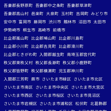
吾妻郡長野原町
吾妻郡中之条町
吾妻郡草津町
吾妻郡高山村
邑楽町
大泉町
玉村町
吉岡町
みどり市
安中市
富岡市
藤岡市
渋川市
館林市
沼田市
太田市
伊勢崎市
桐生市
高崎市
前橋市
比企郡嵐山町
比企郡鳩山町
比企郡川島町
比企郡小川町
比企郡吉見町
比企郡滑川町
比企郡ときがわ町
入間郡越生町
南埼玉郡宮代町
秩父郡東秩父村
秩父郡長瀞町
秩父郡小鹿野町
秩父郡皆野町
秩父郡横瀬町
児玉郡神川町
入間郡三芳町
蕨市
さいたま市緑区
さいたま市北区
さいたま市南区
さいたま市中央区
さいたま市大宮区
さいたま市西区
さいたま市桜区
さいたま市見沼区
さいたま市岩槻区
さいたま市浦和区
松伏町
北葛飾郡