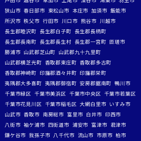
戸田市
越谷市
草加市
上尾市
深谷市
鴻巣市
羽生市
狭山市
春日部市
東松山市
本庄市
加須市
飯能市
所沢市
秩父市
行田市
川口市
熊谷市
川越市
長生郡睦沢町
長生郡白子町
長生郡長柄町
長生郡長南町
長生郡長生村
長生郡一宮町
匝瑳市
勝浦市
山武郡芝山町
山武郡九十九里町
山武郡横芝光町
香取郡東庄町
香取郡多古町
香取郡神崎町
印旛郡酒々井町
印旛郡栄町
夷隅郡大多喜町
夷隅郡御宿町
安房郡鋸南町
鴨川市
千葉市緑区
千葉市美浜区
千葉市中央区
千葉市若葉区
千葉市花見川区
千葉市稲毛区
大網白里市
いすみ市
山武市
香取市
南房総市
富里市
白井市
印西市
八街市
袖ケ浦市
四街道市
浦安市
富津市
君津市
鎌ケ谷市
我孫子市
八千代市
流山市
市原市
柏市