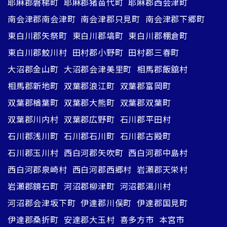
耶麻郡磐梯町
耶麻郡猪苗代町
耶麻郡西会津町
南会津郡南会津町
南会津郡只見町
南会津郡下郷町
東白川郡矢祭町
東白川郡塙町
東白川郡棚倉町
東白川郡鮫川村
田村郡小野町
田村郡三春町
大沼郡金山町
大沼郡会津美里町
相馬郡飯舘村
相馬郡新地町
双葉郡浪江町
双葉郡富岡町
双葉郡楢葉町
双葉郡大熊町
双葉郡双葉町
双葉郡川内村
双葉郡広野町
石川郡平田村
石川郡浅川町
石川郡石川町
石川郡古殿町
石川郡玉川村
西白河郡矢吹町
西白河郡中島村
西白河郡泉崎村
西白河郡西郷村
岩瀬郡天栄村
岩瀬郡鏡石町
河沼郡柳津町
河沼郡湯川村
河沼郡会津坂下町
伊達郡川俣町
伊達郡国見町
伊達郡桑折町
安達郡大玉村
喜多方市
本宮市