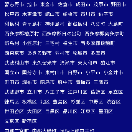
習志野市
旭市
東金市
佐倉市
成田市
茂原市
野田市
松戸市
木更津市
館山市
船橋市
市川市
銚子市
利島村
青ヶ島村
神津島村
御蔵島村
八丈町
大島町
西多摩郡檜原村
西多摩郡日の出町
西多摩郡奥多摩町
新島村
小笠原村
三宅村
福生市
西多摩郡瑞穂町
西東京市
あきる野市
羽村市
稲城市
多摩市
武蔵村山市
東久留米市
清瀬市
東大和市
狛江市
国立市
国分寺市
東村山市
日野市
小平市
小金井市
町田市
調布市
昭島市
府中市
青梅市
三鷹市
武蔵野市
立川市
八王子市
江戸川区
葛飾区
足立区
練馬区
板橋区
北区
豊島区
杉並区
中野区
渋谷区
世田谷区
大田区
目黒区
品川区
江東区
墨田区
文京区
新宿区
中郡二宮町
中郡大磯町
足柄上郡中井町