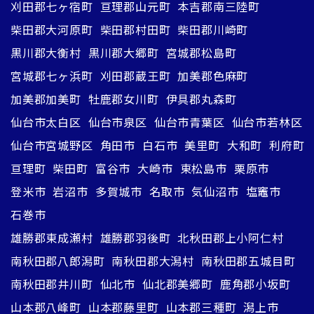
刈田郡七ヶ宿町
亘理郡山元町
本吉郡南三陸町
柴田郡大河原町
柴田郡村田町
柴田郡川崎町
黒川郡大衡村
黒川郡大郷町
宮城郡松島町
宮城郡七ヶ浜町
刈田郡蔵王町
加美郡色麻町
加美郡加美町
牡鹿郡女川町
伊具郡丸森町
仙台市太白区
仙台市泉区
仙台市青葉区
仙台市若林区
仙台市宮城野区
角田市
白石市
美里町
大和町
利府町
亘理町
柴田町
富谷市
大崎市
東松島市
栗原市
登米市
岩沼市
多賀城市
名取市
気仙沼市
塩竈市
石巻市
雄勝郡東成瀬村
雄勝郡羽後町
北秋田郡上小阿仁村
南秋田郡八郎潟町
南秋田郡大潟村
南秋田郡五城目町
南秋田郡井川町
仙北市
仙北郡美郷町
鹿角郡小坂町
山本郡八峰町
山本郡藤里町
山本郡三種町
潟上市