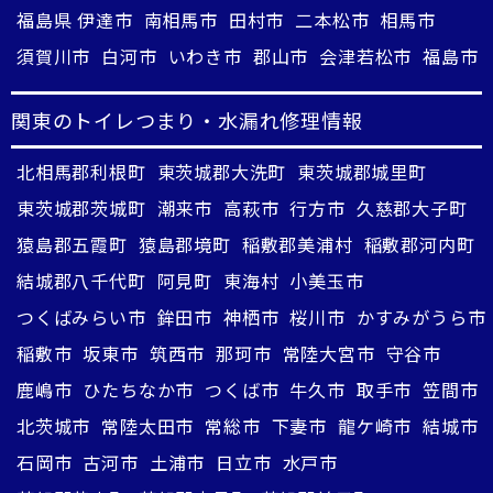
福島県 伊達市
南相馬市
田村市
二本松市
相馬市
須賀川市
白河市
いわき市
郡山市
会津若松市
福島市
関東のトイレつまり・水漏れ修理情報
北相馬郡利根町
東茨城郡大洗町
東茨城郡城里町
東茨城郡茨城町
潮来市
高萩市
行方市
久慈郡大子町
猿島郡五霞町
猿島郡境町
稲敷郡美浦村
稲敷郡河内町
結城郡八千代町
阿見町
東海村
小美玉市
つくばみらい市
鉾田市
神栖市
桜川市
かすみがうら市
稲敷市
坂東市
筑西市
那珂市
常陸大宮市
守谷市
鹿嶋市
ひたちなか市
つくば市
牛久市
取手市
笠間市
北茨城市
常陸太田市
常総市
下妻市
龍ケ崎市
結城市
石岡市
古河市
土浦市
日立市
水戸市