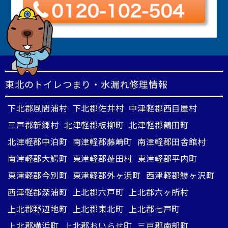
東北のトイレつまり・水漏れ修理情報
下北郡風間浦村
下北郡佐井村
中津軽郡西目屋村
三戸郡新郷村
北津軽郡板柳町
北津軽郡鶴田町
北津軽郡中泊町
南津軽郡藤崎町
南津軽郡田舎館村
南津軽郡大鰐町
東津軽郡蓬田村
東津軽郡平内町
東津軽郡今別町
東津軽郡外ヶ浜町
西津軽郡鰺ヶ沢町
西津軽郡深浦町
上北郡六戸町
上北郡六ヶ所村
上北郡野辺地町
上北郡東北町
上北郡七戸町
上北郡横浜町
上北郡おいらせ町
三戸郡南部町