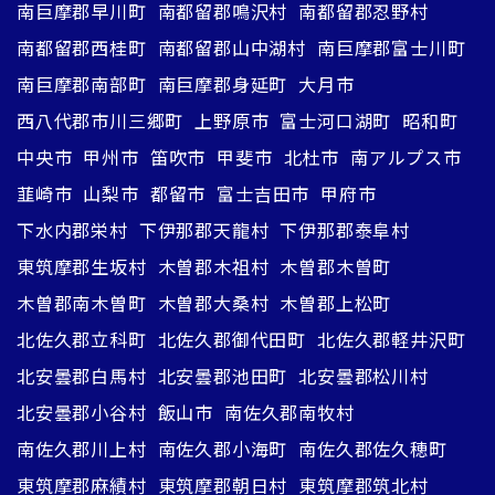
南巨摩郡早川町
南都留郡鳴沢村
南都留郡忍野村
南都留郡西桂町
南都留郡山中湖村
南巨摩郡富士川町
南巨摩郡南部町
南巨摩郡身延町
大月市
西八代郡市川三郷町
上野原市
富士河口湖町
昭和町
中央市
甲州市
笛吹市
甲斐市
北杜市
南アルプス市
韮崎市
山梨市
都留市
富士吉田市
甲府市
下水内郡栄村
下伊那郡天龍村
下伊那郡泰阜村
東筑摩郡生坂村
木曽郡木祖村
木曽郡木曽町
木曽郡南木曽町
木曽郡大桑村
木曽郡上松町
北佐久郡立科町
北佐久郡御代田町
北佐久郡軽井沢町
北安曇郡白馬村
北安曇郡池田町
北安曇郡松川村
北安曇郡小谷村
飯山市
南佐久郡南牧村
南佐久郡川上村
南佐久郡小海町
南佐久郡佐久穂町
東筑摩郡麻績村
東筑摩郡朝日村
東筑摩郡筑北村