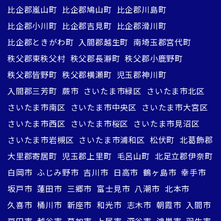
比企郡嵐山町
比企郡鳩山町
比企郡川島町
比企郡小川町
比企郡吉見町
比企郡滑川町
比企郡ときがわ町
入間郡越生町
南埼玉郡宮代町
秩父郡東秩父村
秩父郡長瀞町
秩父郡小鹿野町
秩父郡皆野町
秩父郡横瀬町
児玉郡神川町
入間郡三芳町
蕨市
さいたま市緑区
さいたま市北区
さいたま市南区
さいたま市中央区
さいたま市大宮区
さいたま市西区
さいたま市桜区
さいたま市見沼区
さいたま市岩槻区
さいたま市浦和区
松伏町
北葛飾郡
大里郡寄居町
児玉郡上里町
毛呂山町
北足立郡伊奈町
白岡市
ふじみ野市
吉川市
日高市
鶴ヶ島市
幸手市
坂戸市
蓮田市
三郷市
富士見市
八潮市
北本市
久喜市
桶川市
新座市
和光市
志木市
朝霞市
入間市