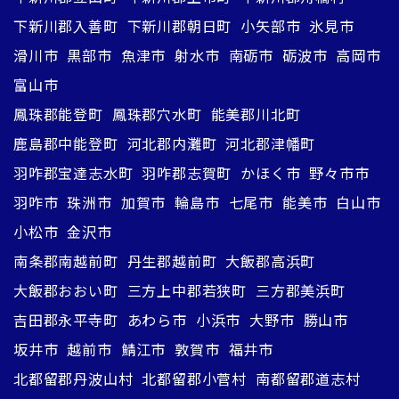
下新川郡入善町
下新川郡朝日町
小矢部市
氷見市
滑川市
黒部市
魚津市
射水市
南砺市
砺波市
高岡市
富山市
鳳珠郡能登町
鳳珠郡穴水町
能美郡川北町
鹿島郡中能登町
河北郡内灘町
河北郡津幡町
羽咋郡宝達志水町
羽咋郡志賀町
かほく市
野々市市
羽咋市
珠洲市
加賀市
輪島市
七尾市
能美市
白山市
小松市
金沢市
南条郡南越前町
丹生郡越前町
大飯郡高浜町
大飯郡おおい町
三方上中郡若狭町
三方郡美浜町
吉田郡永平寺町
あわら市
小浜市
大野市
勝山市
坂井市
越前市
鯖江市
敦賀市
福井市
北都留郡丹波山村
北都留郡小菅村
南都留郡道志村