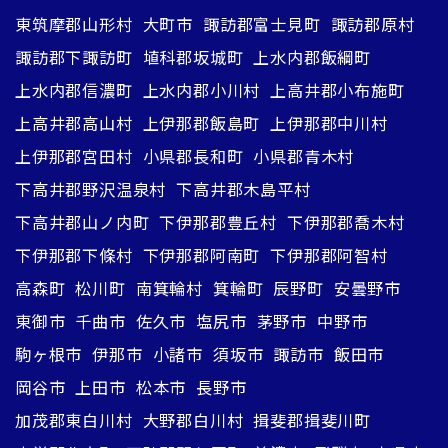
東筑摩郡山形村
大町市
諏訪郡富士見町
諏訪郡原村
諏訪郡下諏訪町
埴科郡坂城町
上水内郡飯綱町
上水内郡信濃町
上水内郡小川村
上高井郡小布施町
上高井郡高山村
上伊那郡飯島町
上伊那郡中川村
上伊那郡宮田村
小県郡長和町
小県郡青木村
下高井郡野沢温泉村
下高井郡木島平村
下高井郡山ノ内町
下伊那郡豊丘村
下伊那郡喬木村
下伊那郡下條村
下伊那郡阿南町
下伊那郡阿智村
高森町
松川町
南箕輪村
箕輪町
辰野町
安曇野市
東御市
千曲市
佐久市
塩尻市
茅野市
中野市
駒ヶ根市
伊那市
小諸市
須坂市
諏訪市
飯田市
岡谷市
上田市
松本市
長野市
加茂郡東白川村
大野郡白川村
揖斐郡揖斐川町