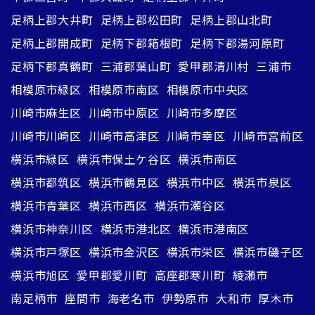
足柄上郡大井町
足柄上郡松田町
足柄上郡山北町
足柄上郡開成町
足柄下郡箱根町
足柄下郡湯河原町
足柄下郡真鶴町
三浦郡葉山町
愛甲郡清川村
三浦市
相模原市緑区
相模原市南区
相模原市中央区
川崎市麻生区
川崎市中原区
川崎市多摩区
川崎市川崎区
川崎市高津区
川崎市幸区
川崎市宮前区
横浜市緑区
横浜市保土ケ谷区
横浜市南区
横浜市都筑区
横浜市鶴見区
横浜市中区
横浜市泉区
横浜市青葉区
横浜市西区
横浜市瀬谷区
横浜市神奈川区
横浜市港北区
横浜市港南区
横浜市戸塚区
横浜市金沢区
横浜市栄区
横浜市磯子区
横浜市旭区
愛甲郡愛川町
高座郡寒川町
綾瀬市
南足柄市
座間市
海老名市
伊勢原市
大和市
厚木市