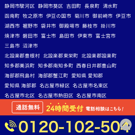
静岡市駿河区
静岡市葵区
吉田町
長泉町
清水町
函南町
牧之原市
伊豆の国市
菊川市
御前崎市
伊豆市
湖西市
裾野市
袋井市
御殿場市
藤枝市
掛川市
焼津市
磐田市
富士市
島田市
伊東市
富士宮市
三島市
沼津市
北設楽郡豊根村
北設楽郡東栄町
北設楽郡設楽町
知多郡美浜町
知多郡南知多町
西春日井郡豊山町
海部郡飛島村
海部郡蟹江町
愛知県 愛知郡
愛知県 海部郡
名古屋市緑区
名古屋市名東区
名古屋市北区
名古屋市熱田区
名古屋市南区
名古屋市東区
名古屋市天白区
名古屋市中村区
名古屋市中川区
名古屋市中区
名古屋市千種区
名古屋市西区
名古屋市瑞穂区
名古屋市昭和区