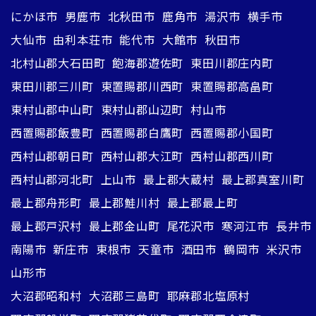
にかほ市
男鹿市
北秋田市
鹿角市
湯沢市
横手市
大仙市
由利本荘市
能代市
大館市
秋田市
北村山郡大石田町
飽海郡遊佐町
東田川郡庄内町
東田川郡三川町
東置賜郡川西町
東置賜郡高畠町
東村山郡中山町
東村山郡山辺町
村山市
西置賜郡飯豊町
西置賜郡白鷹町
西置賜郡小国町
西村山郡朝日町
西村山郡大江町
西村山郡西川町
西村山郡河北町
上山市
最上郡大蔵村
最上郡真室川町
最上郡舟形町
最上郡鮭川村
最上郡最上町
最上郡戸沢村
最上郡金山町
尾花沢市
寒河江市
長井市
南陽市
新庄市
東根市
天童市
酒田市
鶴岡市
米沢市
山形市
大沼郡昭和村
大沼郡三島町
耶麻郡北塩原村