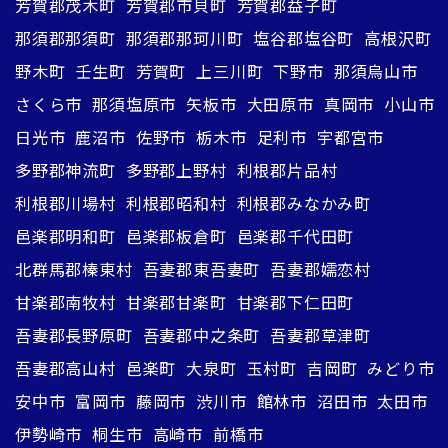
芳賀郡茂木町
芳賀郡市貝町
芳賀郡益子町
那須郡那須町
那須郡那珂川町
塩谷郡塩谷町
高根沢町
野木町
壬生町
芳賀町
上三川町
下野市
那須烏山市
さくら市
那須塩原市
矢板市
大田原市
真岡市
小山市
日光市
鹿沼市
佐野市
栃木市
足利市
宇都宮市
多野郡神流町
多野郡上野村
利根郡片品村
利根郡川場村
利根郡昭和村
利根郡みなかみ町
邑楽郡明和町
邑楽郡板倉町
邑楽郡千代田町
北群馬郡榛東村
吾妻郡東吾妻町
吾妻郡嬬恋村
甘楽郡南牧村
甘楽郡甘楽町
甘楽郡下仁田町
吾妻郡長野原町
吾妻郡中之条町
吾妻郡草津町
吾妻郡高山村
邑楽町
大泉町
玉村町
吉岡町
みどり市
安中市
富岡市
藤岡市
渋川市
館林市
沼田市
太田市
伊勢崎市
桐生市
高崎市
前橋市