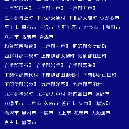
三戸郡田子町
三戸郡三戸町
三戸郡五戸町
三戸郡階上町
下北郡東通村
下北郡大間町
つがる市
平川市
黒石市
三沢市
五所川原市
むつ市
十和田市
八戸市
弘前市
青森市
和賀郡西和賀町
二戸郡一戸町
胆沢郡金ケ崎町
西磐井郡平泉町
上閉伊郡大槌町
気仙郡住田町
岩手郡雫石町
岩手郡岩手町
岩手郡葛巻町
下閉伊郡普代村
下閉伊郡田野畑村
下閉伊郡山田町
下閉伊郡岩泉町
九戸郡洋野町
九戸郡野田村
九戸郡軽米町
九戸郡九戸村
陸前高田市
遠野市
八幡平市
二戸市
久慈市
釜石市
矢巾町
紫波町
滝沢市
奥州市
一関市
北上市
花巻市
大船渡市
宮古市
盛岡市