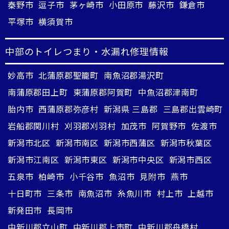
秦野市
逗子市
茅ヶ崎市
小田原市
藤沢市
鎌倉市
平塚市
横須賀市
中部のトイレつまり・水漏れ修理情報
妙高市
北蒲原郡聖籠町
南魚沼郡湯沢町
南蒲原郡田上町
東蒲原郡阿賀町
中魚沼郡津南町
胎内市
西蒲原郡弥彦村
新潟県 三島郡
三島郡出雲崎町
岩船郡関川村
刈羽郡刈羽村
加茂市
阿賀野市
佐渡市
新潟市北区
新潟市南区
新潟市西蒲区
新潟市秋葉区
新潟市江南区
新潟市東区
新潟市中央区
新潟市西区
五泉市
柏崎市
小千谷市
魚沼市
見附市
燕市
十日町市
三条市
南魚沼市
糸魚川市
村上市
上越市
新発田市
長岡市
中新川郡立山町
中新川郡上市町
中新川郡舟橋村