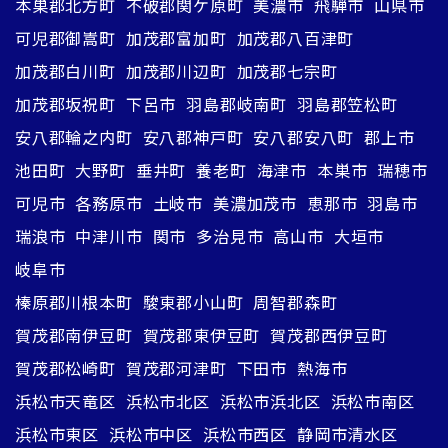
本巣郡北方町
不破郡関ケ原町
美濃市
飛騨市
山県市
可児郡御嵩町
加茂郡富加町
加茂郡八百津町
加茂郡白川町
加茂郡川辺町
加茂郡七宗町
加茂郡坂祝町
下呂市
羽島郡岐南町
羽島郡笠松町
安八郡輪之内町
安八郡神戸町
安八郡安八町
郡上市
池田町
大野町
垂井町
養老町
海津市
本巣市
瑞穂市
可児市
各務原市
土岐市
美濃加茂市
恵那市
羽島市
瑞浪市
中津川市
関市
多治見市
高山市
大垣市
岐阜市
榛原郡川根本町
駿東郡小山町
周智郡森町
賀茂郡南伊豆町
賀茂郡東伊豆町
賀茂郡西伊豆町
賀茂郡松崎町
賀茂郡河津町
下田市
熱海市
浜松市天竜区
浜松市北区
浜松市浜北区
浜松市南区
浜松市東区
浜松市中区
浜松市西区
静岡市清水区